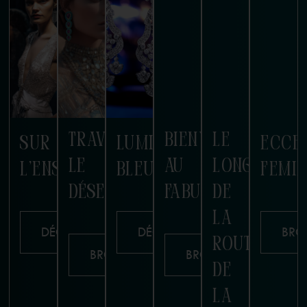
TRAVERSER
BIENVENUE
LE
SUR
LUMIÈRE
ECCE
LE
AU
LONG
L'ENSEMBLE
BLEUE
FEMI
DÉSERT
FABULEUX
DE
LA
DÉCOUVRIR
DÉCOUVRIR
BR
ROUTE
BROWSE
BROWSE
DE
LA