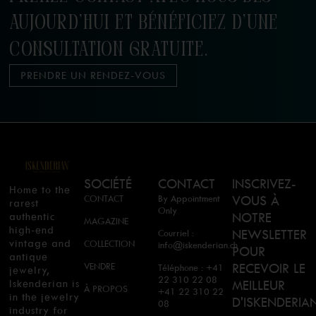
AUJOURD'HUI ET BÉNÉFICIEZ D'UNE
CONSULTATION GRATUITE.
PRENDRE UN RENDEZ-VOUS
SOCIÉTÉ
CONTACT
INSCRIVEZ-
Home to the
CONTACT
By Appointment
VOUS À
rarest
Only
authentic
NOTRE
MAGAZINE
high-end
NEWSLETTER
Courriel :
vintage and
COLLECTION
info@iskenderian.ch
POUR
antique
VENDRE
RECEVOIR LE
Téléphone : +41
jewelry,
22 310 22 08
Iskenderian is
MEILLEUR
À PROPOS
+41 22 310 22
in the jewelry
D'ISKENDERIA
08
industry for