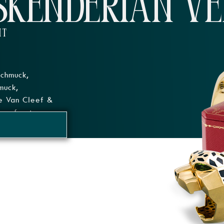
SKENDERIAN V
IT
Schmuck,
muck,
e Van Cleef &
k gefasste