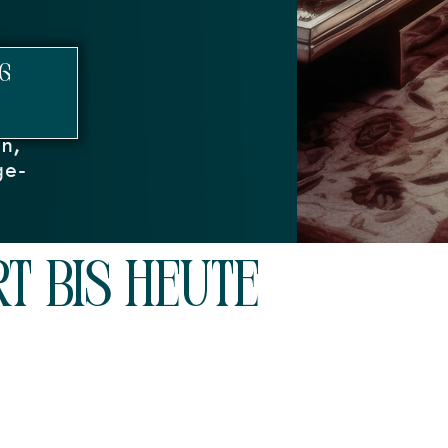
G
n,
ge-
rt bis heute