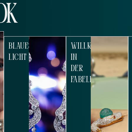
OK
BLAUES
WILLKOMMEN
LICHT
IN
DER
FABELHAFTEN