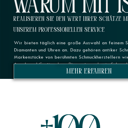
WARUM MIT I
REALISIEREN SIE DEN WERT IHRER SCHÄTZE M
UNSEREM PROFESSIONELLEN SERVICE
Wir bieten täglich eine große Auswahl an feinem 
Diamanten und Uhren an. Dazu gehören antiker Sch
Markenstücke von berühmten Schmuckherstellern wi
Arpels und Cartier, lose Diamanten oder in Schmuc
mehr erfahren
Diamanten in allen Formen, Farben und Größen.