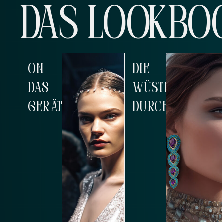
DAS LOOKBO
ON
DIE
DAS
WÜSTE
GERÄT
DURCHQUEREN