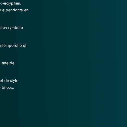
éo-égyptien.
que pendante en
t un symbole
intemporelle et
lisme de
et de style
e bijoux.