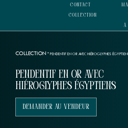
CONTACT
MA
COLLECTION
À
COLLECTION
"
PENDENTIF EN OR AVEC HIÉROGLYPHES ÉGYPTIEN
Pendentif en or avec
hiéroglyphes égyptiens
Demander Au Vendeur